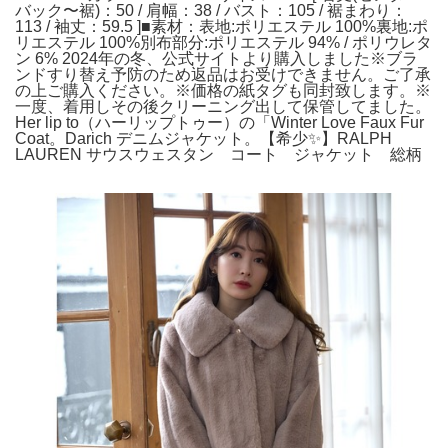
バック〜裾)：50 / 肩幅：38 / バスト：105 / 裾まわり：
113 / 袖丈：59.5 ]■素材：表地:ポリエステル 100%裏地:ポ
リエステル 100%別布部分:ポリエステル 94% / ポリウレタ
ン 6% 2024年の冬、公式サイトより購入しました※ブラ
ンドすり替え予防のため返品はお受けできません。ご了承
の上ご購入ください。※価格の紙タグも同封致します。※
一度、着用しその後クリーニング出して保管してました。
Her lip to（ハーリップトゥー）の「Winter Love Faux Fur
Coat。Darich デニムジャケット。【希少✨】RALPH
LAUREN サウスウェスタン コート ジャケット 総柄