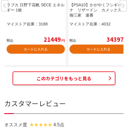
ラブカ 日野下花帆 SECE エネル
【PSA10】かがやくフシギバ
ギー 1枚
ナ リザードン カメックス
御三家 連番
マイストア在庫：
3188
マイストア在庫：
4032
21449
34397
税込
円
税込
円
カートに入れる
カートに入れる
このカテゴリをもっと見る
カスタマーレビュー
オススメ度
4.5点