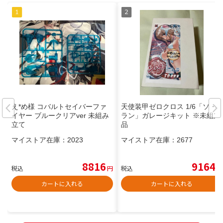
え*め様 コバルトセイバーファ
天使装甲ゼロクロス 1/6「ソ・
イヤー ブルークリアver 未組み
ラン」ガレージキット ※未組立
立て
品
マイストア在庫：
2023
マイストア在庫：
2677
8816
9164
税込
円
税込
円
カートに入れる
カートに入れる