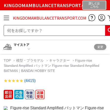
詳しくは
KINGDOMAMBULANCETRANSPORT.COM
こちら
KINGDOMAMBULANCETRANSPORT.COM
マイストア
変更
TOP
模型・プラモデル
キャラクター
Figure-rise
Standard Amplified バットマン Figure-rise Standard Amplified
BATMAN｜BANDAI HOBBY SITE
(4415)