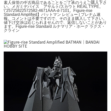
素人保管の中古商品であることをご了承のうえご購入下さ
い。メガミデバイス アサルト/スカウト REAL TYPE。
\"25725822572582-4671AAA-d-7101。Figure-rise
Standard Amplified】バットマン レビュー | プレナム速
報。コメントは不要ですので、そのまま購入して下さい。
値下げ交渉は応じられませんので、返信しないことがあり
ます。Figure-rise Standard ルナマリア・ホーク ラクス・
クライン